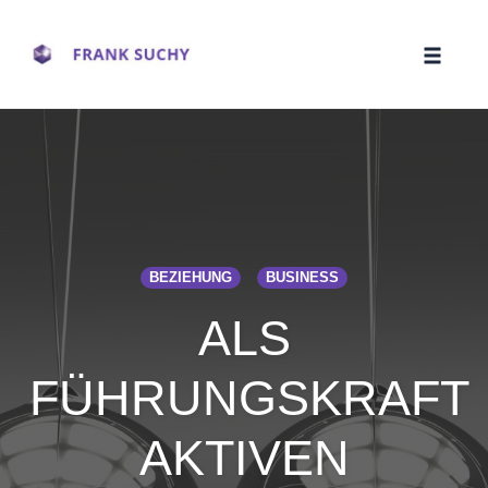
Toggle
naviga
Skip
to
content
BEZIEHUNG
BUSINESS
ALS
FÜHRUNGSKRAFT
AKTIVEN